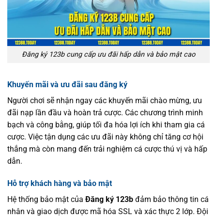
Đăng ký 123b cung cấp ưu đãi hấp dẫn và bảo mật cao
Khuyến mãi và ưu đãi sau đăng ký
Người chơi sẽ nhận ngay các khuyến mãi chào mừng, ưu
đãi nạp lần đầu và hoàn trả cược. Các chương trình minh
bạch và công bằng, giúp tối đa hóa lợi ích khi tham gia cá
cược. Việc tận dụng các ưu đãi này không chỉ tăng cơ hội
thắng mà còn mang đến trải nghiệm cá cược thú vị và hấp
dẫn.
Hỗ trợ khách hàng và bảo mật
Hệ thống bảo mật của
Đăng ký 123b
đảm bảo thông tin cá
nhân và giao dịch được mã hóa SSL và xác thực 2 lớp. Đội