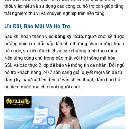
thời, việc hiểu và sử dụng các công cụ hỗ trợ còn giúp tăng
trải nghiệm thú vị và chuyên nghiệp trên nền tảng.
Ưu Đãi, Bảo Mật Và Hỗ Trợ
Sau khi hoàn thành việc
Đăng ký 123b
, người chơi sẽ được
hưởng nhiều ưu đãi hấp dẫn như thưởng chào mừng, hoàn
trả cược, sự kiện đặc biệt và các chương trình theo mùa.
Nền tảng cũng chú trọng bảo mật với hệ thống mã hóa
SSL và xác thực 2 lớp để bảo vệ thông tin cá nhân. Đội ngũ
hỗ trợ khách hàng 24/7 sẵn sàng giải quyết mọi vấn đề từ
đăng ký, nạp/rút tiền đến tư vấn chiến thuật, đảm bảo trải
nghiệm mượt mà cho mọi người chơi.