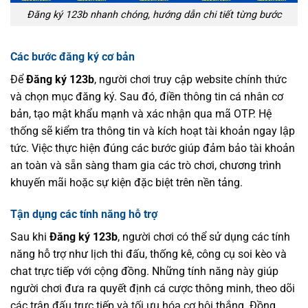
Đăng ký 123b nhanh chóng, hướng dẫn chi tiết từng bước
Các bước đăng ký cơ bản
Để
Đăng ký 123b
, người chơi truy cập website chính thức
và chọn mục đăng ký. Sau đó, điền thông tin cá nhân cơ
bản, tạo mật khẩu mạnh và xác nhận qua mã OTP. Hệ
thống sẽ kiểm tra thông tin và kích hoạt tài khoản ngay lập
tức. Việc thực hiện đúng các bước giúp đảm bảo tài khoản
an toàn và sẵn sàng tham gia các trò chơi, chương trình
khuyến mãi hoặc sự kiện đặc biệt trên nền tảng.
Tận dụng các tính năng hỗ trợ
Sau khi
Đăng ký 123b
, người chơi có thể sử dụng các tính
năng hỗ trợ như lịch thi đấu, thống kê, công cụ soi kèo và
chat trực tiếp với cộng đồng. Những tính năng này giúp
người chơi đưa ra quyết định cá cược thông minh, theo dõi
các trận đấu trực tiếp và tối ưu hóa cơ hội thắng. Đồng