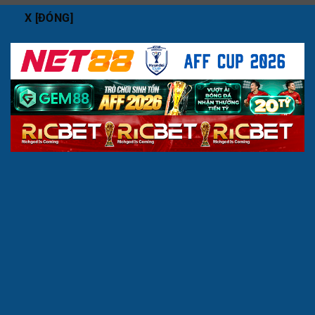
X [ĐÓNG]