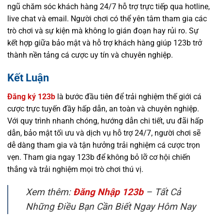
ngũ chăm sóc khách hàng 24/7 hỗ trợ trực tiếp qua hotline,
live chat và email. Người chơi có thể yên tâm tham gia các
trò chơi và sự kiện mà không lo gián đoạn hay rủi ro. Sự
kết hợp giữa bảo mật và hỗ trợ khách hàng giúp 123b trở
thành nền tảng cá cược uy tín và chuyên nghiệp.
Kết Luận
Đăng ký 123b
là bước đầu tiên để trải nghiệm thế giới cá
cược trực tuyến đầy hấp dẫn, an toàn và chuyên nghiệp.
Với quy trình nhanh chóng, hướng dẫn chi tiết, ưu đãi hấp
dẫn, bảo mật tối ưu và dịch vụ hỗ trợ 24/7, người chơi sẽ
dễ dàng tham gia và tận hưởng trải nghiệm cá cược trọn
vẹn. Tham gia ngay 123b để không bỏ lỡ cơ hội chiến
thắng và trải nghiệm mọi trò chơi thú vị.
Xem thêm:
Đăng Nhập 123b
– Tất Cả
Những Điều Bạn Cần Biết Ngay Hôm Nay