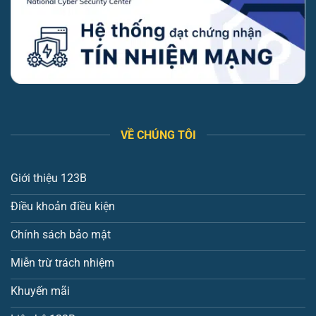
VỀ CHÚNG TÔI
Giới thiệu 123B
Điều khoản điều kiện
Chính sách bảo mật
Miễn trừ trách nhiệm
Khuyến mãi