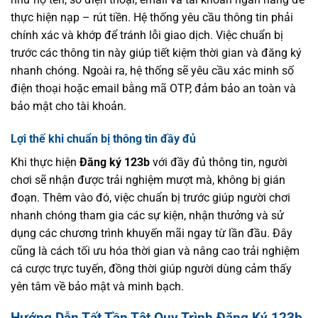
thực hiện nạp – rút tiền. Hệ thống yêu cầu thông tin phải
chính xác và khớp để tránh lỗi giao dịch. Việc chuẩn bị
trước các thông tin này giúp tiết kiệm thời gian và đăng ký
nhanh chóng. Ngoài ra, hệ thống sẽ yêu cầu xác minh số
điện thoại hoặc email bằng mã OTP, đảm bảo an toàn và
bảo mật cho tài khoản.
Lợi thế khi chuẩn bị thông tin đầy đủ
Khi thực hiện
Đăng ký 123b
với đầy đủ thông tin, người
chơi sẽ nhận được trải nghiệm mượt mà, không bị gián
đoạn. Thêm vào đó, việc chuẩn bị trước giúp người chơi
nhanh chóng tham gia các sự kiện, nhận thưởng và sử
dụng các chương trình khuyến mãi ngay từ lần đầu. Đây
cũng là cách tối ưu hóa thời gian và nâng cao trải nghiệm
cá cược trực tuyến, đồng thời giúp người dùng cảm thấy
yên tâm về bảo mật và minh bạch.
Hướng Dẫn Tất Tần Tật Quy Trình Đăng Ký 123b