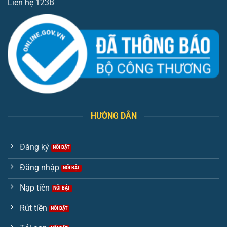
Liên hệ 123B
HƯỚNG DẪN
Đăng ký
Đăng nhập
Nạp tiền
Rút tiền