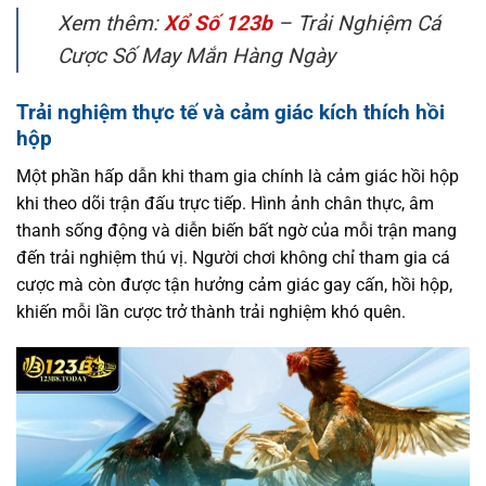
Xem thêm:
Xổ Số 123b
– Trải Nghiệm Cá
Cược Số May Mắn Hàng Ngày
Trải nghiệm thực tế và cảm giác kích thích hồi
hộp
Một phần hấp dẫn khi tham gia chính là cảm giác hồi hộp
khi theo dõi trận đấu trực tiếp. Hình ảnh chân thực, âm
thanh sống động và diễn biến bất ngờ của mỗi trận mang
đến trải nghiệm thú vị. Người chơi không chỉ tham gia cá
cược mà còn được tận hưởng cảm giác gay cấn, hồi hộp,
khiến mỗi lần cược trở thành trải nghiệm khó quên.