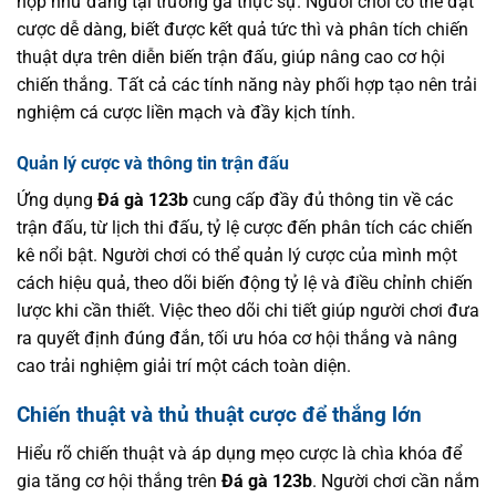
hộp như đang tại trường gà thực sự. Người chơi có thể đặt
cược dễ dàng, biết được kết quả tức thì và phân tích chiến
thuật dựa trên diễn biến trận đấu, giúp nâng cao cơ hội
chiến thắng. Tất cả các tính năng này phối hợp tạo nên trải
nghiệm cá cược liền mạch và đầy kịch tính.
Quản lý cược và thông tin trận đấu
Ứng dụng
Đá gà 123b
cung cấp đầy đủ thông tin về các
trận đấu, từ lịch thi đấu, tỷ lệ cược đến phân tích các chiến
kê nổi bật. Người chơi có thể quản lý cược của mình một
cách hiệu quả, theo dõi biến động tỷ lệ và điều chỉnh chiến
lược khi cần thiết. Việc theo dõi chi tiết giúp người chơi đưa
ra quyết định đúng đắn, tối ưu hóa cơ hội thắng và nâng
cao trải nghiệm giải trí một cách toàn diện.
Chiến thuật và thủ thuật cược để thắng lớn
Hiểu rõ chiến thuật và áp dụng mẹo cược là chìa khóa để
gia tăng cơ hội thắng trên
Đá gà 123b
. Người chơi cần nắm