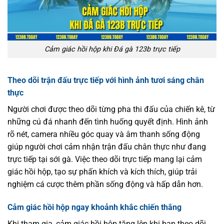
Cảm giác hồi hộp khi Đá gà 123b trực tiếp
Theo dõi trận đấu trực tiếp với hình ảnh tươi sáng chân
thực
Người chơi được theo dõi từng pha thi đấu của chiến kê, từ
những cú đá nhanh đến tình huống quyết định. Hình ảnh
rõ nét, camera nhiều góc quay và âm thanh sống động
giúp người chơi cảm nhận trận đấu chân thực như đang
trực tiếp tại sới gà. Việc theo dõi trực tiếp mang lại cảm
giác hồi hộp, tạo sự phấn khích và kích thích, giúp trải
nghiệm cá cược thêm phần sống động và hấp dẫn hơn.
Cảm giác hồi hộp ngay khoảnh khắc chiến thắng
Khi tham gia, cảm giác hồi hộp tăng lên khi bạn theo dõi