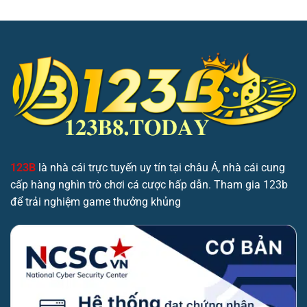
123B
là nhà cái trực tuyến uy tín tại châu Á, nhà cái cung
cấp hàng nghìn trò chơi cá cược hấp dẫn. Tham gia 123b
để trải nghiệm game thưởng khủng