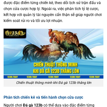
được đặc điểm từng chiến kê, theo dõi lịch sử trận đấu và
chọn cửa cược hợp lý. Ngoài ra, việc phân tích tỷ lệ cược,
kết hợp với quản lý tài nguyên cẩn thận sẽ giúp người chơi
kiểm soát rủi ro và tối ưu lợi nhuận.
Chiến thuật thông minh khi Đá gà 123b thắng lớn
Phân tích chiến kê và tiến hành chọn cửa cược
Người chơi
Đá gà 123b
có thể dựa vào đặc điểm từng